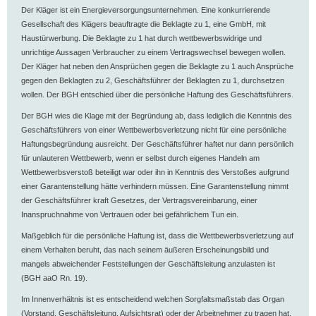
Der Kläger ist ein Energieversorgungsunternehmen. Eine konkurrierende
Gesellschaft des Klägers beauftragte die Beklagte zu 1, eine GmbH, mit
Haustürwerbung. Die Beklagte zu 1 hat durch wettbewerbswidrige und
unrichtige Aussagen Verbraucher zu einem Vertragswechsel bewegen wollen.
Der Kläger hat neben den Ansprüchen gegen die Beklagte zu 1 auch Ansprüche
gegen den Beklagten zu 2, Geschäftsführer der Beklagten zu 1, durchsetzen
wollen. Der BGH entschied über die persönliche Haftung des Geschäftsführers.
Der BGH wies die Klage mit der Begründung ab, dass lediglich die Kenntnis des
Geschäftsführers von einer Wettbewerbsverletzung nicht für eine persönliche
Haftungsbegründung ausreicht. Der Geschäftsführer haftet nur dann persönlich
für unlauteren Wettbewerb, wenn er selbst durch eigenes Handeln am
Wettbewerbsverstoß beteiligt war oder ihn in Kenntnis des Verstoßes aufgrund
einer Garantenstellung hätte verhindern müssen. Eine Garantenstellung nimmt
der Geschäftsführer kraft Gesetzes, der Vertragsvereinbarung, einer
Inanspruchnahme von Vertrauen oder bei gefährlichem Tun ein.
Maßgeblich für die persönliche Haftung ist, dass die Wettbewerbsverletzung auf
einem Verhalten beruht, das nach seinem äußeren Erscheinungsbild und
mangels abweichender Feststellungen der Geschäftsleitung anzulasten ist
(BGH aaO Rn. 19).
Im Innenverhältnis ist es entscheidend welchen Sorgfaltsmaßstab das Organ
(Vorstand, Geschäftsleitung, Aufsichtsrat) oder der Arbeitnehmer zu tragen hat.