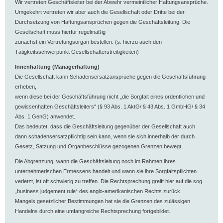
Wir vertreten Geschäftsleiter bei der Abwehr vermeintlicher Haftungsansprüche.
Umgekehrt vertreten wir aber auch die Gesellschaft oder Dritte bei der
Durchsetzung von Haftungsansprüchen gegen die Geschäftsleitung. Die
Gesellschaft muss hierfür regelmäßig
zunächst ein Vertretungsorgan bestellen. (s. hierzu auch den
Tätigkeitsschwerpunkt Gesellschafterstreitigkeiten)
Innenhaftung (Managerhaftung)
Die Gesellschaft kann Schadensersatzansprüche gegen die Geschäftsführung
erheben,
wenn diese bei der Geschäftsführung nicht „die Sorgfalt eines ordentlichen und
gewissenhaften Geschäftsleiters“ (§ 93 Abs. 1 AktG/ § 43 Abs. 1 GmbHG/ § 34
Abs. 1 GenG) anwendet.
Das bedeutet, dass die Geschäftsleitung gegenüber der Gesellschaft auch
dann schadensersatzpflichtig sein kann, wenn sie sich innerhalb der durch
Gesetz, Satzung und Organbeschlüsse gezogenen Grenzen bewegt.
Die Abgrenzung, wann die Geschäftsleitung noch im Rahmen ihres
unternehmerischen Ermessens handelt und wann sie ihre Sorgfaltspflichten
verletzt, ist oft schwierig zu treffen. Die Rechtsprechung greift hier auf die sog.
„business judgement rule“ des anglo-amerikanischen Rechts zurück.
Mangels gesetzlicher Bestimmungen hat sie die Grenzen des zulässigen
Handelns durch eine umfangreiche Rechtsprechung fortgebildet.